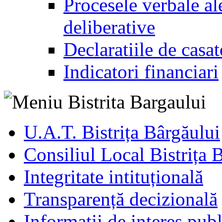
Procesele verbale ale
deliberative
Declaratiile de casat
Indicatori financiari
U.A.T. Bistrița Bârgăului
Consiliul Local Bistrița 
Integritate intituțională
Transparență decizională
Informatii de interes publ