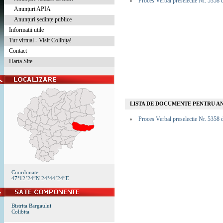
Proces Verbal preselectie Nr. 5358 
Anunțuri APIA
Anunțuri ședințe publice
Informatii utile
Tur virtual - Visit Colibița!
Contact
Harta Site
LISTA DE DOCUMENTE PENTRU A
Proces Verbal preselectie Nr. 5358 
Coordonate:
47°12’24”N 24°44’24”E
Bistrita Bargaului
Colibita