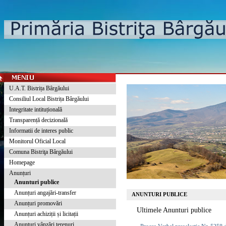
U.A.T. Bistrița Bârgăului
Consiliul Local Bistrița Bârgăului
Integritate intituțională
Transparență decizională
Informatii de interes public
Monitorul Oficial Local
Comuna Bistriţa Bârgăului
Homepage
Anunțuri
Anunturi publice
Anunțuri angajări-transfer
ANUNTURI PUBLICE
Anunțuri promovări
Ultimele Anunturi publice
Anunțuri achiziții și licitații
Anunțuri vânzări terenuri