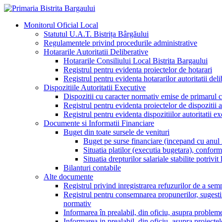
Monitorul Oficial Local
Statutul U.A.T. Bistrița Bârgăului
Regulamentele privind procedurile administrative
Hotararile Autoritatii Deliberative
Hotararile Consiliului Local Bistrita Bargaului
Registrul pentru evidenta proiectelor de hotarari
Registrul pentru evidenta hotararilor autoritatii deli
Dispozitiile Autoritatii Executive
Dispozitii cu caracter normativ emise de primarul
Registrul pentru evidenta proiectelor de dispozitii a
Registrul pentru evidenta dispozitiilor autoritatii e
Documente si Informatii Financiare
Buget din toate sursele de venituri
Buget pe surse financiare (incepand cu anul
Situatia platilor (executia bugetara), confor
Situatia drepturilor salariale stabilite potriv
Bilanturi contabile
Alte documente
Registrul privind inregistrarea refuzurilor de a semn
Registrul pentru consemnarea propunerilor, sugestiilor
normativ
Informarea în prealabil, din oficiu, asupra probleme
Informarea in prealabil, din oficiu, asupra proiecte