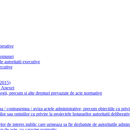
berative
 comunei
le autoritatii executive
xecutive
 2015)
m Anexei
it legii, precum si alte drepturi prevazute de acte normative
a / contrasemna / aviza actele administrative, precum obiectiile cu privire
 sau opiniilor cu privire la proiectele hotararilor autoritatii deliberativ
lor de interes public care urmeaza sa fie dezbatute de autoritatile admini
lor de acte, cu caracter normativ