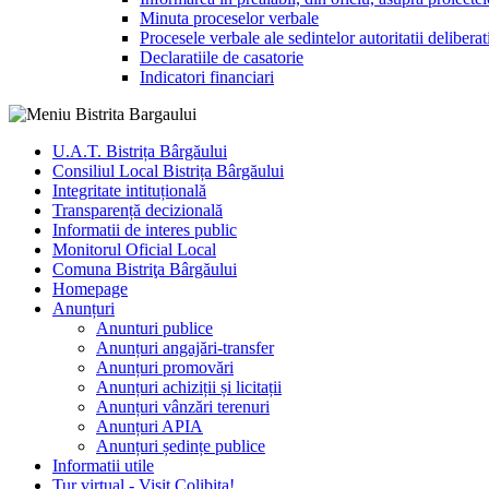
Minuta proceselor verbale
Procesele verbale ale sedintelor autoritatii deliberat
Declaratiile de casatorie
Indicatori financiari
U.A.T. Bistrița Bârgăului
Consiliul Local Bistrița Bârgăului
Integritate intituțională
Transparență decizională
Informatii de interes public
Monitorul Oficial Local
Comuna Bistriţa Bârgăului
Homepage
Anunțuri
Anunturi publice
Anunțuri angajări-transfer
Anunțuri promovări
Anunțuri achiziții și licitații
Anunțuri vânzări terenuri
Anunțuri APIA
Anunțuri ședințe publice
Informatii utile
Tur virtual - Visit Colibița!