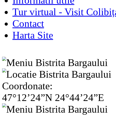
Informatii utile
Tur virtual - Visit Colibiț
Contact
Harta Site
Coordonate:
47°12’24”N 24°44’24”E