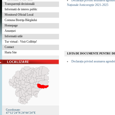
Declarația privind asumarea agendei 
Transparență decizională
Naționale Anticorupție 2021-2025
Informatii de interes public
Monitorul Oficial Local
Comuna Bistriţa Bârgăului
Homepage
Anunțuri
Informatii utile
Tur virtual - Visit Colibița!
Contact
Harta Site
LISTA DE DOCUMENTE PENTRU D
Declarația privind asumarea agendei 
Coordonate:
47°12’24”N 24°44’24”E