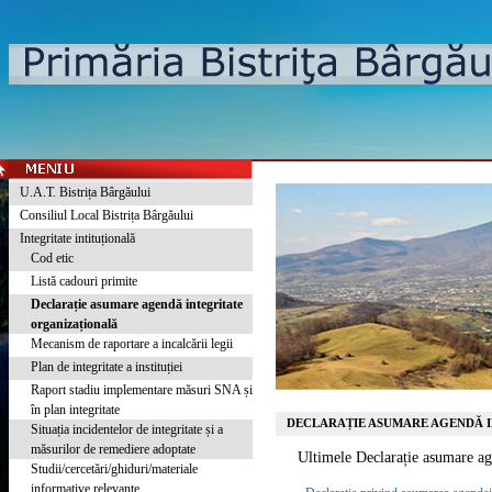
U.A.T. Bistrița Bârgăului
Consiliul Local Bistrița Bârgăului
Integritate intituțională
Cod etic
Listă cadouri primite
Declarație asumare agendă integritate
organizațională
Mecanism de raportare a incalcării legii
Plan de integritate a instituției
Raport stadiu implementare măsuri SNA și
în plan integritate
DECLARAȚIE ASUMARE AGENDĂ 
Situația incidentelor de integritate și a
măsurilor de remediere adoptate
Ultimele Declarație asumare age
Studii/cercetări/ghiduri/materiale
informative relevante