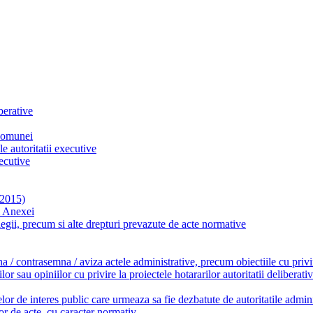
berative
 comunei
le autoritatii executive
xecutive
 2015)
m Anexei
it legii, precum si alte drepturi prevazute de acte normative
a / contrasemna / aviza actele administrative, precum obiectiile cu privire
 sau opiniilor cu privire la proiectele hotararilor autoritatii deliberativ
lor de interes public care urmeaza sa fie dezbatute de autoritatile admini
lor de acte, cu caracter normativ