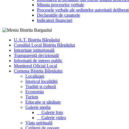
Minuta proceselor verbale
Procesele verbale ale sedintelor autoritatii deliberat
Declaratiile de casatorie
Indicatori financiari
U.A.T. Bistrița Bârgăului
Consiliul Local Bistrița Bârgăului
Integritate intituțională
Transparență decizională
Informatii de interes public
Monitorul Oficial Local
Comuna Bistriţa Bârgăului
Localizare
Istoricul localităţii
Tradiţii şi cultură
Economia
Turism
Educaţie şi sănătate
Galerie media
Galerie foto
Galerie video
Viaţa spirituală
Cetăţeni de onoare