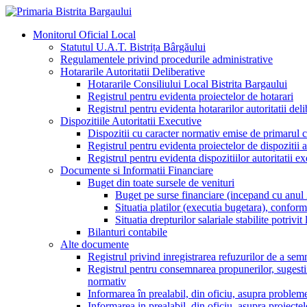
Monitorul Oficial Local
Statutul U.A.T. Bistrița Bârgăului
Regulamentele privind procedurile administrative
Hotararile Autoritatii Deliberative
Hotararile Consiliului Local Bistrita Bargaului
Registrul pentru evidenta proiectelor de hotarari
Registrul pentru evidenta hotararilor autoritatii deli
Dispozitiile Autoritatii Executive
Dispozitii cu caracter normativ emise de primarul
Registrul pentru evidenta proiectelor de dispozitii a
Registrul pentru evidenta dispozitiilor autoritatii e
Documente si Informatii Financiare
Buget din toate sursele de venituri
Buget pe surse financiare (incepand cu anul
Situatia platilor (executia bugetara), confor
Situatia drepturilor salariale stabilite potriv
Bilanturi contabile
Alte documente
Registrul privind inregistrarea refuzurilor de a semn
Registrul pentru consemnarea propunerilor, sugestiilor
normativ
Informarea în prealabil, din oficiu, asupra probleme
Informarea in prealabil, din oficiu, asupra proiecte