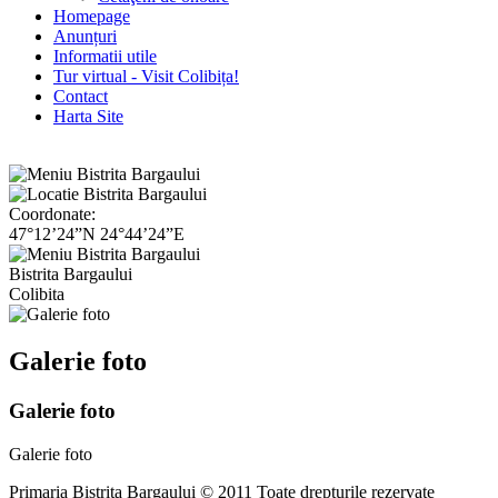
Homepage
Anunțuri
Informatii utile
Tur virtual - Visit Colibița!
Contact
Harta Site
Coordonate:
47°12’24”N 24°44’24”E
Bistrita Bargaului
Colibita
Galerie foto
Galerie foto
Galerie foto
Primaria Bistrita Bargaului © 2011 Toate drepturile rezervate