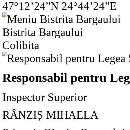
47°12’24”N 24°44’24”E
Bistrita Bargaului
Colibita
Responsabil pentru Leg
Inspector Superior
RÂNZIȘ MIHAELA