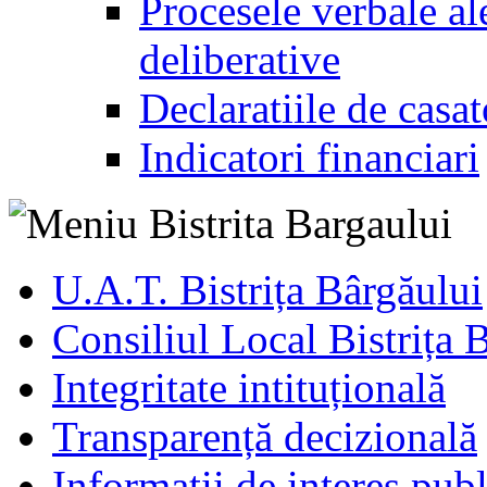
Procesele verbale ale
deliberative
Declaratiile de casat
Indicatori financiari
U.A.T. Bistrița Bârgăului
Consiliul Local Bistrița 
Integritate intituțională
Transparență decizională
Informatii de interes publ