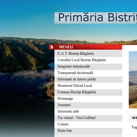
U.A.T. Bistrița Bârgăului
Consiliul Local Bistrița Bârgăului
Integritate intituțională
Transparență decizională
Informatii de interes public
Monitorul Oficial Local
Comuna Bistriţa Bârgăului
Homepage
Anunțuri
Informatii utile
Tur virtual - Visit Colibița!
40
Contact
Pag
Harta Site