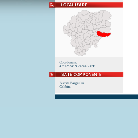
Coordonate:
47°12’24”N 24°44’24”E
Bistrita Bargaului
Colibita