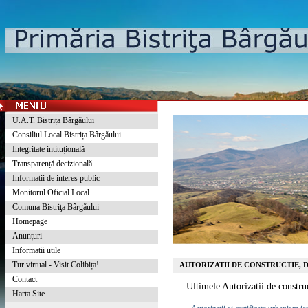
U.A.T. Bistrița Bârgăului
Consiliul Local Bistrița Bârgăului
Integritate intituțională
Transparență decizională
Informatii de interes public
Monitorul Oficial Local
Comuna Bistriţa Bârgăului
Homepage
Anunțuri
Informatii utile
Tur virtual - Visit Colibița!
AUTORIZATII DE CONSTRUCTIE, 
Contact
Ultimele Autorizatii de construc
Harta Site