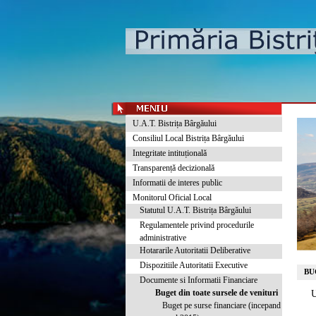
U.A.T. Bistrița Bârgăului
Consiliul Local Bistrița Bârgăului
Integritate intituțională
Transparență decizională
Informatii de interes public
Monitorul Oficial Local
Statutul U.A.T. Bistrița Bârgăului
Regulamentele privind procedurile
administrative
Hotararile Autoritatii Deliberative
Dispozitiile Autoritatii Executive
BU
Documente si Informatii Financiare
Buget din toate sursele de venituri
U
Buget pe surse financiare (incepand