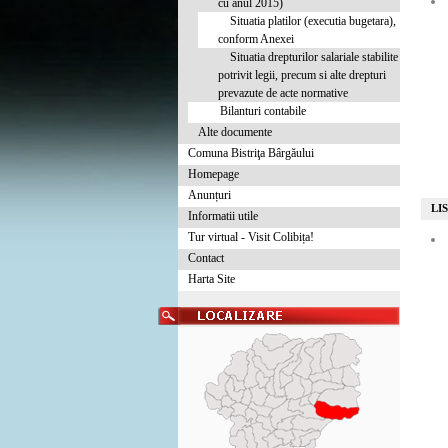
cu anul 2015)
Situatia platilor (executia bugetara),
conform Anexei
Situatia drepturilor salariale stabilite
potrivit legii, precum si alte drepturi
prevazute de acte normative
Bilanturi contabile
Alte documente
Comuna Bistriţa Bârgăului
Homepage
Anunțuri
LI
Informatii utile
Tur virtual - Visit Colibița!
Contact
Harta Site