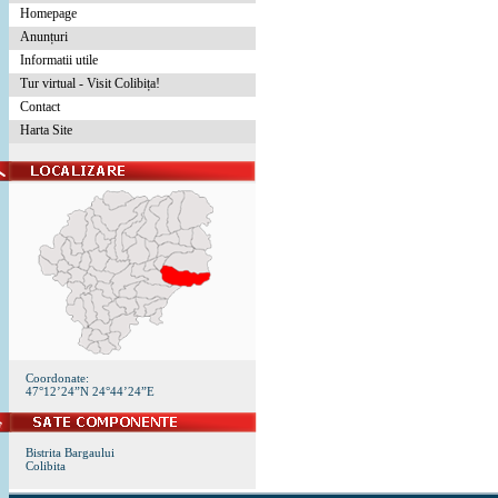
Homepage
Anunțuri
Informatii utile
Tur virtual - Visit Colibița!
Contact
Harta Site
Coordonate:
47°12’24”N 24°44’24”E
Bistrita Bargaului
Colibita