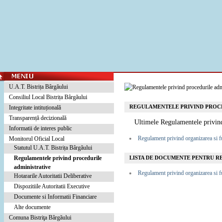
U.A.T. Bistrița Bârgăului
Consiliul Local Bistrița Bârgăului
REGULAMENTELE PRIVIND PROCE
Integritate intituțională
Transparență decizională
Ultimele Regulamentele privind
Informatii de interes public
Regulament privind organizarea si f
Monitorul Oficial Local
Statutul U.A.T. Bistrița Bârgăului
Regulamentele privind procedurile
LISTA DE DOCUMENTE PENTRU R
administrative
Regulament privind organizarea si f
Hotararile Autoritatii Deliberative
Dispozitiile Autoritatii Executive
Documente si Informatii Financiare
Alte documente
Comuna Bistriţa Bârgăului