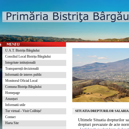
U.A.T. Bistrița Bârgăului
Consiliul Local Bistrița Bârgăului
Integritate intituțională
Transparență decizională
Informatii de interes public
Monitorul Oficial Local
Comuna Bistriţa Bârgăului
Homepage
Anunțuri
Informatii utile
Tur virtual - Visit Colibița!
SITUATIA DREPTURILOR SALARIA
Contact
Ultimele Situatia drepturilor sal
Harta Site
drepturi prevazute de acte nor