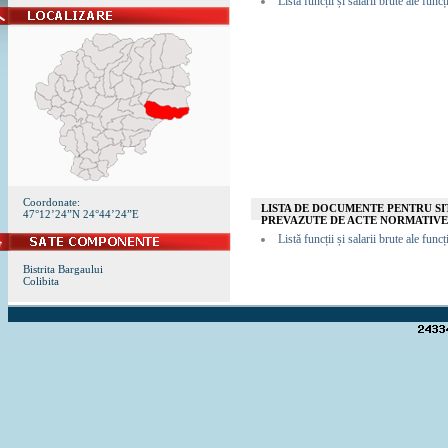
Listă funcții și salarii brute ale fun
Coordonate:
LISTA DE DOCUMENTE PENTRU SIT
47°12’24”N 24°44’24”E
PREVAZUTE DE ACTE NORMATIVE
Listă funcții și salarii brute ale fun
Bistrita Bargaului
Colibita