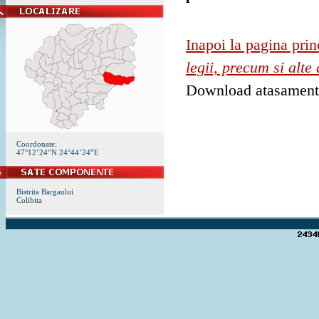
Inapoi la pagina prin
legii, precum si alte
Download atasamen
Coordonate:
47°12’24”N 24°44’24”E
Bistrita Bargaului
Colibita