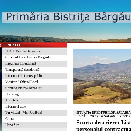
U.A.T. Bistrița Bârgăului
Consiliul Local Bistrița Bârgăului
Integritate intituțională
Transparență decizională
Informatii de interes public
Monitorul Oficial Local
Comuna Bistriţa Bârgăului
Homepage
Anunțuri
Informatii utile
Tur virtual - Visit Colibița!
SITUATIA DREPTURILOR SALARIAL
LISTĂ FUNCȚII ȘI SALARII BRUTE
Contact
Scurta descriere: Listă
Harta Site
personalul contractua