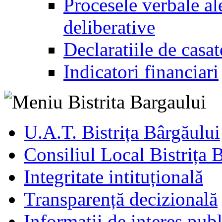
Procesele verbale ale
deliberative
Declaratiile de casat
Indicatori financiari
U.A.T. Bistrița Bârgăului
Consiliul Local Bistrița 
Integritate intituțională
Transparență decizională
Informatii de interes publ