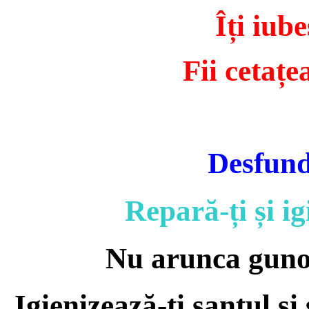
Îți iub
Fii cetațe
Desfund
Repară-ți și ig
Nu arunca gunoa
Igienizează-ți șanțul și 