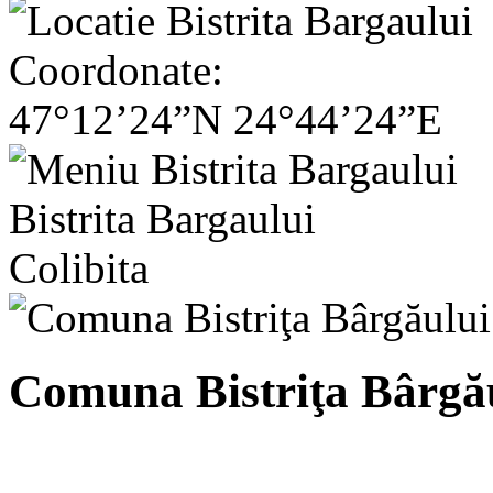
Coordonate:
47°12’24”N 24°44’24”E
Bistrita Bargaului
Colibita
Comuna Bistriţa Bârgă