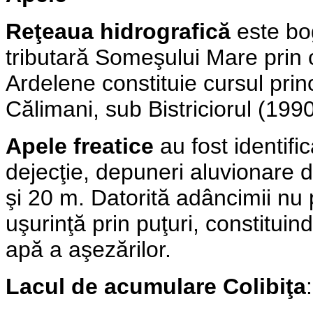
Reţeaua hidrografică
este bog
tributară Someşului Mare prin c
Ardelene constituie cursul princ
Călimani, sub Bistriciorul (199
Apele freatice
au fost identifi
dejecţie, depuneri aluvionare d
şi 20 m. Datorită adâncimii nu 
uşurinţă prin puţuri, constitui
apă a aşezărilor.
Lacul de acumulare Colibiţa
: