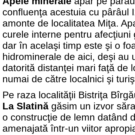
Apele minerale
apar pe pârâul
confluenţa acestuia cu pârâul 
amonte de localitatea Miţa. Apa
curele interne pentru afecţiuni 
dar în acelaşi timp este şi o f
hidrominerale de aici, deşi au 
datorită distanţei mari faţă de lo
numai de către localnici şi turişt
Pe raza localităţii Bistriţa Bîrg
La Slatină
găsim un izvor săra
o construcţie de lemn datând 
amenajată într-un viitor apropia