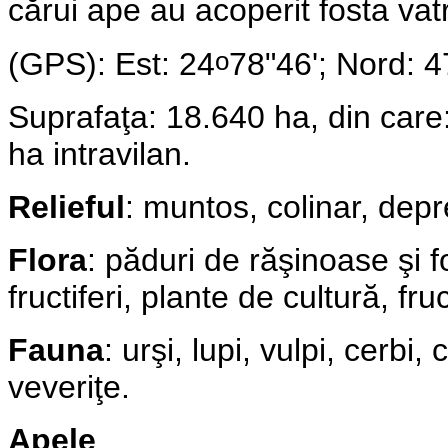
cărui ape au acoperit fosta vatr
o
(GPS): Est: 24
78"46'; Nord: 4
Suprafaţa: 18.640 ha, din care
ha intravilan.
Relieful
:
muntos, colinar, depr
Flora
:
păduri de răşinoase şi f
fructiferi, plante de cultură, f
Fauna
: urşi, lupi, vulpi, cerbi, 
veveriţe.
Apele