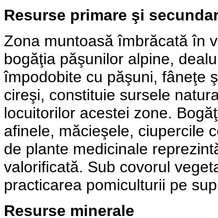
Resurse primare şi secunda
Zona muntoasă îmbrăcată în ve
bogăţia păşunilor alpine, dealur
împodobite cu păşuni, fâneţe şi 
cireşi, constituie sursele natur
locuitorilor acestei zone. Bogă
afinele, măcieşele, ciupercile
de plante medicinale reprezintă
valorificată. Sub covorul veget
practicarea pomiculturii pe sup
Resurse minerale