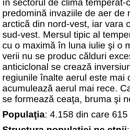
în sectorul de climă temperat-
predomină invaziile de aer de 
arctică din nord-vest, iar vara
sud-vest. Mersul tipic al temper
cu o maximă în luna iulie şi o 
verii nu se produc călduri exces
anticiclonal se crează inversiu
regiunile înalte aerul este mai
acumulează aerul mai rece. Ca
se formează ceaţa, bruma şi nor
Populaţia
: 4.158 din care
615
Structura populaţiei pe etnii