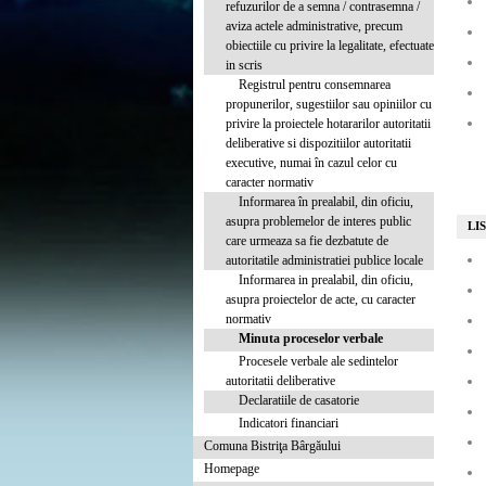
refuzurilor de a semna / contrasemna /
aviza actele administrative, precum
obiectiile cu privire la legalitate, efectuate
in scris
Registrul pentru consemnarea
propunerilor, sugestiilor sau opiniilor cu
privire la proiectele hotararilor autoritatii
deliberative si dispozitiilor autoritatii
executive, numai în cazul celor cu
caracter normativ
Informarea în prealabil, din oficiu,
asupra problemelor de interes public
LI
care urmeaza sa fie dezbatute de
autoritatile administratiei publice locale
Informarea in prealabil, din oficiu,
asupra proiectelor de acte, cu caracter
normativ
Minuta proceselor verbale
Procesele verbale ale sedintelor
autoritatii deliberative
Declaratiile de casatorie
Indicatori financiari
Comuna Bistriţa Bârgăului
Homepage