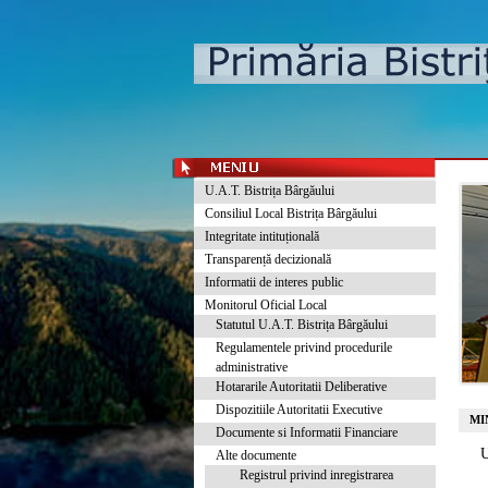
U.A.T. Bistrița Bârgăului
Consiliul Local Bistrița Bârgăului
Integritate intituțională
Transparență decizională
Informatii de interes public
Monitorul Oficial Local
Statutul U.A.T. Bistrița Bârgăului
Regulamentele privind procedurile
administrative
Hotararile Autoritatii Deliberative
Dispozitiile Autoritatii Executive
MI
Documente si Informatii Financiare
U
Alte documente
Registrul privind inregistrarea