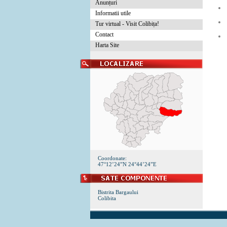
Anunțuri
Informatii utile
Tur virtual - Visit Colibița!
Contact
Harta Site
Coordonate:
47°12’24”N 24°44’24”E
Bistrita Bargaului
Colibita