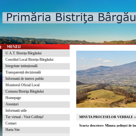
U.A.T. Bistrița Bârgăului
Consiliul Local Bistrița Bârgăului
Integritate intituțională
Transparență decizională
Informatii de interes public
Monitorul Oficial Local
Comuna Bistriţa Bârgăului
Homepage
Anunțuri
Informatii utile
Tur virtual - Visit Colibița!
MINUTA PROCESELOR VERBALE :
Contact
Scurta descriere: Minuta ședinței de î
Harta Site