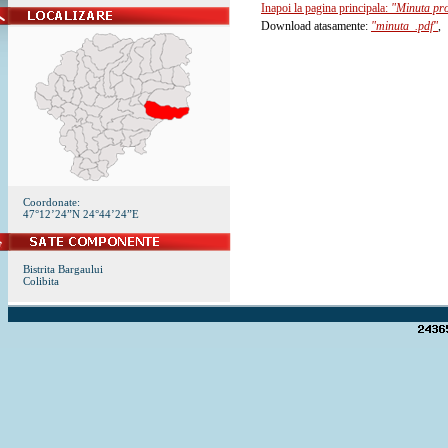
Inapoi la pagina principala:
"Minuta pro
Download atasamente:
"minuta_.pdf"
,
Coordonate:
47°12’24”N 24°44’24”E
Bistrita Bargaului
Colibita