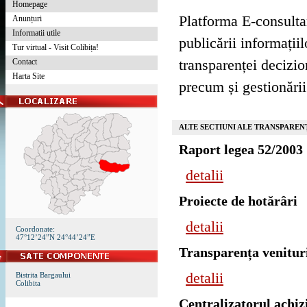
Homepage
Platforma E-consulta
Anunțuri
Informatii utile
publicării informații
Tur virtual - Visit Colibița!
Contact
transparenței decizion
Harta Site
precum și gestionării
ALTE SECTIUNI ALE TRANSPAREN
Raport legea 52/2003
detalii
Proiecte de hotărâri
detalii
Coordonate:
47°12’24”N 24°44’24”E
Transparența venituri
detalii
Bistrita Bargaului
Colibita
Centralizatorul achizi