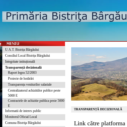
U.A.T. Bistrița Bârgăului
Consiliul Local Bistrița Bârgăului
Integritate intituțională
Transparență decizională
Raport legea 52/2003
Proiecte de hotărâri
Transparența veniturilor salariale
Centralizatorul achizitiilor publice peste
5000 E
Contractele de achizitie publica peste 5000
E
TRANSPARENȚĂ DECIZIONALĂ
Informatii de interes public
Monitorul Oficial Local
Link către platforma 
Comuna Bistriţa Bârgăului