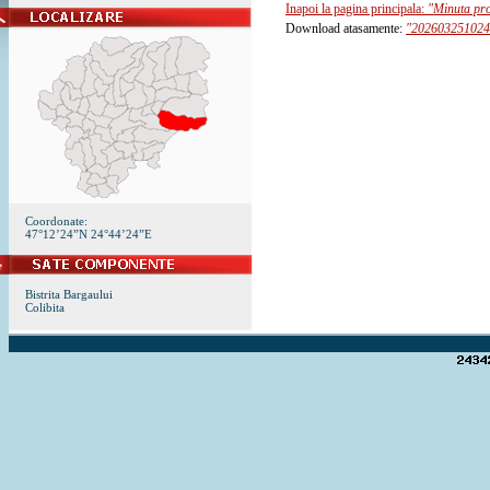
Inapoi la pagina principala:
"Minuta pro
Download atasamente:
"202603251024
Coordonate:
47°12’24”N 24°44’24”E
Bistrita Bargaului
Colibita