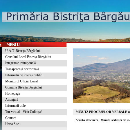
U.A.T. Bistrița Bârgăului
Consiliul Local Bistrița Bârgăului
Integritate intituțională
Transparență decizională
Informatii de interes public
Monitorul Oficial Local
Comuna Bistriţa Bârgăului
Homepage
Anunțuri
Informatii utile
Tur virtual - Visit Colibița!
MINUTA PROCESELOR VERBALE :
Contact
Scurta descriere: Minuta ședinței de î
Harta Site