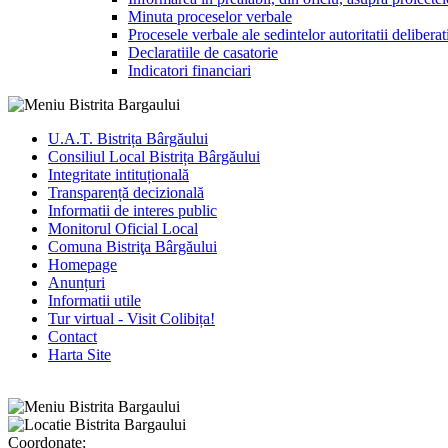
Minuta proceselor verbale
Procesele verbale ale sedintelor autoritatii deliberat
Declaratiile de casatorie
Indicatori financiari
U.A.T. Bistrița Bârgăului
Consiliul Local Bistrița Bârgăului
Integritate intituțională
Transparență decizională
Informatii de interes public
Monitorul Oficial Local
Comuna Bistriţa Bârgăului
Homepage
Anunțuri
Informatii utile
Tur virtual - Visit Colibița!
Contact
Harta Site
Coordonate: