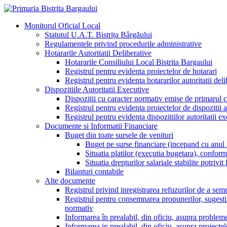
Monitorul Oficial Local
Statutul U.A.T. Bistrița Bârgăului
Regulamentele privind procedurile administrative
Hotararile Autoritatii Deliberative
Hotararile Consiliului Local Bistrita Bargaului
Registrul pentru evidenta proiectelor de hotarari
Registrul pentru evidenta hotararilor autoritatii deli
Dispozitiile Autoritatii Executive
Dispozitii cu caracter normativ emise de primarul
Registrul pentru evidenta proiectelor de dispozitii a
Registrul pentru evidenta dispozitiilor autoritatii e
Documente si Informatii Financiare
Buget din toate sursele de venituri
Buget pe surse financiare (incepand cu anul
Situatia platilor (executia bugetara), confor
Situatia drepturilor salariale stabilite potriv
Bilanturi contabile
Alte documente
Registrul privind inregistrarea refuzurilor de a semn
Registrul pentru consemnarea propunerilor, sugestiilor
normativ
Informarea în prealabil, din oficiu, asupra probleme
Informarea in prealabil, din oficiu, asupra proiecte