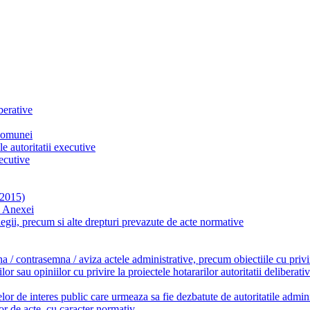
berative
 comunei
le autoritatii executive
xecutive
 2015)
m Anexei
it legii, precum si alte drepturi prevazute de acte normative
a / contrasemna / aviza actele administrative, precum obiectiile cu privire
 sau opiniilor cu privire la proiectele hotararilor autoritatii deliberativ
lor de interes public care urmeaza sa fie dezbatute de autoritatile admini
lor de acte, cu caracter normativ