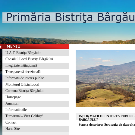
U.A.T. Bistrița Bârgăului
Consiliul Local Bistrița Bârgăului
Integritate intituțională
Transparență decizională
Informatii de interes public
Monitorul Oficial Local
Comuna Bistriţa Bârgăului
Homepage
Anunțuri
Informatii utile
Tur virtual - Visit Colibița!
INFORMATII DE INTERES PUBLIC 
BÂRGĂULUI
Contact
Scurta descriere: Strategia de dezvol
Harta Site