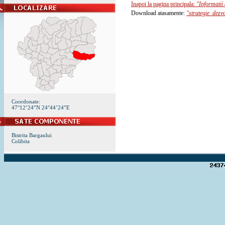
Inapoi la pagina principala:
"Informatii 
Download atasamente:
"strategie_dezv
Coordonate:
47°12’24”N 24°44’24”E
Bistrita Bargaului
Colibita