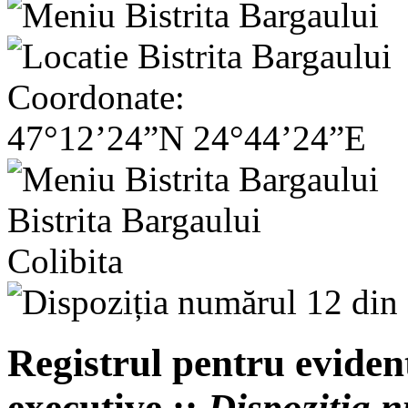
Coordonate:
47°12’24”N 24°44’24”E
Bistrita Bargaului
Colibita
Registrul pentru evident
executive ::
Dispoziția 