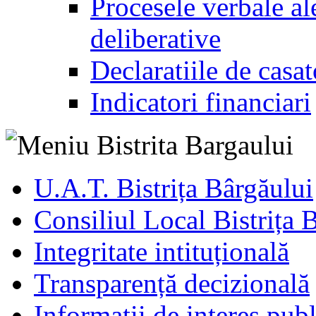
Procesele verbale ale
deliberative
Declaratiile de casat
Indicatori financiari
U.A.T. Bistrița Bârgăului
Consiliul Local Bistrița 
Integritate intituțională
Transparență decizională
Informatii de interes publ