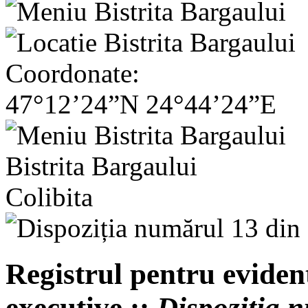
Coordonate:
47°12’24”N 24°44’24”E
Bistrita Bargaului
Colibita
Registrul pentru evident
executive ::
Dispoziția 