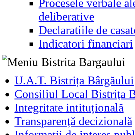
Procesele verbale ale
deliberative
Declaratiile de casat
Indicatori financiari
U.A.T. Bistrița Bârgăului
Consiliul Local Bistrița 
Integritate intituțională
Transparență decizională
Informatii de interes publ