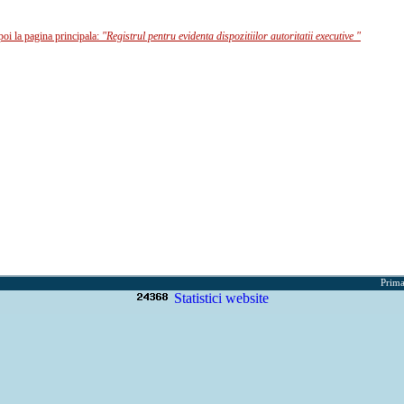
poi la pagina principala:
"Registrul pentru evidenta dispozitiilor autoritatii executive "
Prima
Statistici website