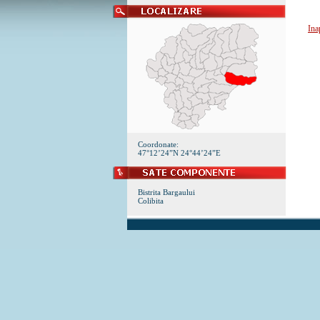
Ina
Coordonate:
47°12’24”N 24°44’24”E
Bistrita Bargaului
Colibita