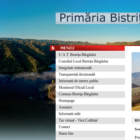
U.A.T. Bistrița Bârgăului
Consiliul Local Bistrița Bârgăului
Integritate intituțională
Transparență decizională
Informatii de interes public
Monitorul Oficial Local
Comuna Bistriţa Bârgăului
Homepage
Anunțuri
Informatii utile
Tur virtual - Visit Colibița!
RE
Contact
Scu
Harta Site
Pri