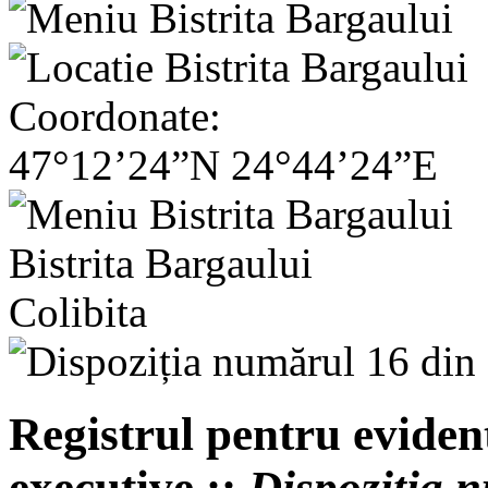
Coordonate:
47°12’24”N 24°44’24”E
Bistrita Bargaului
Colibita
Registrul pentru evident
executive ::
Dispoziția 