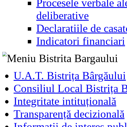
Procesele verbale ale
deliberative
Declaratiile de casat
Indicatori financiari
U.A.T. Bistrița Bârgăului
Consiliul Local Bistrița 
Integritate intituțională
Transparență decizională
Informatii de interes publ