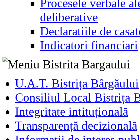
Procesele verbale ale
deliberative
Declaratiile de casat
Indicatori financiari
U.A.T. Bistrița Bârgăului
Consiliul Local Bistrița 
Integritate intituțională
Transparență decizională
Informatii de interes publ