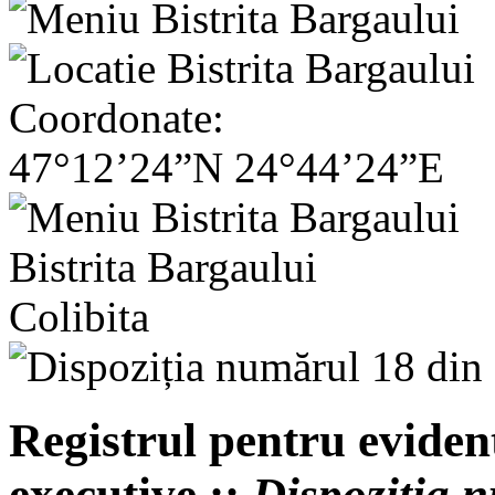
Coordonate:
47°12’24”N 24°44’24”E
Bistrita Bargaului
Colibita
Registrul pentru evident
executive ::
Dispoziția 