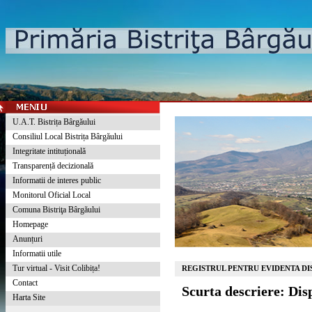
U.A.T. Bistrița Bârgăului
Consiliul Local Bistrița Bârgăului
Integritate intituțională
Transparență decizională
Informatii de interes public
Monitorul Oficial Local
Comuna Bistriţa Bârgăului
Homepage
Anunțuri
Informatii utile
Tur virtual - Visit Colibița!
REGISTRUL PENTRU EVIDENTA DIS
Contact
Scurta descriere: Dis
Harta Site