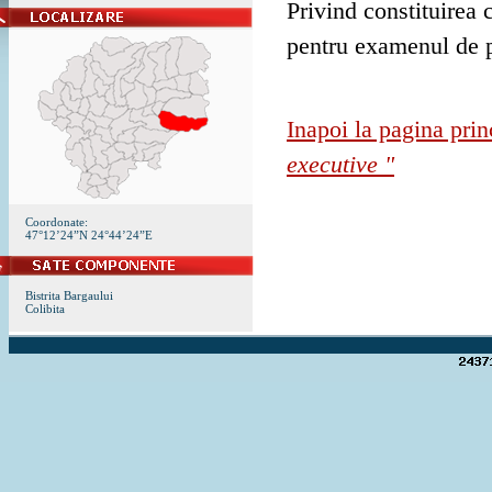
Privind constituirea 
pentru examenul de p
Inapoi la pagina prin
executive "
Coordonate:
47°12’24”N 24°44’24”E
Bistrita Bargaului
Colibita