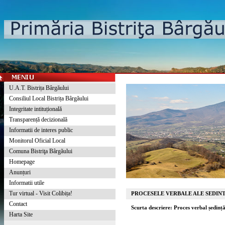
U.A.T. Bistrița Bârgăului
Consiliul Local Bistrița Bârgăului
Integritate intituțională
Transparență decizională
Informatii de interes public
Monitorul Oficial Local
Comuna Bistriţa Bârgăului
Homepage
Anunțuri
Informatii utile
Tur virtual - Visit Colibița!
PROCESELE VERBALE ALE SEDINT
Contact
Scurta descriere: Proces verbal ședin
Harta Site