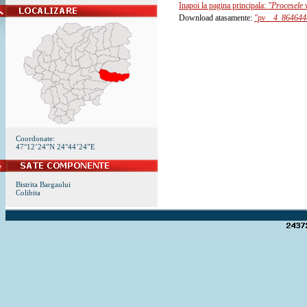
Inapoi la pagina principala:
"Procesele v
Download atasamente:
"pv__4_864644
Coordonate:
47°12’24”N 24°44’24”E
Bistrita Bargaului
Colibita