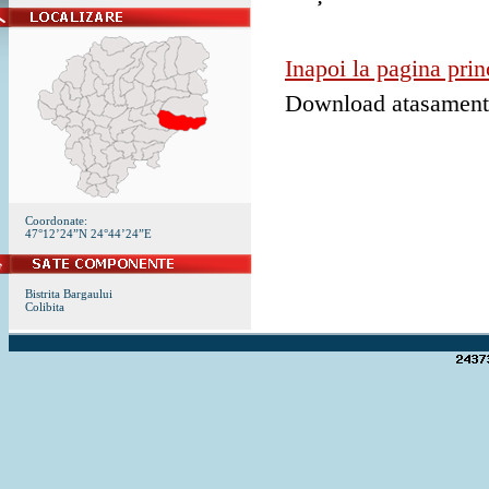
Inapoi la pagina prin
Download atasamen
Coordonate:
47°12’24”N 24°44’24”E
Bistrita Bargaului
Colibita