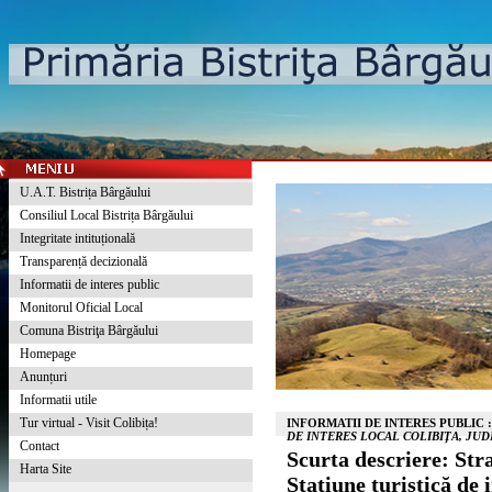
U.A.T. Bistrița Bârgăului
Consiliul Local Bistrița Bârgăului
Integritate intituțională
Transparență decizională
Informatii de interes public
Monitorul Oficial Local
Comuna Bistriţa Bârgăului
Homepage
Anunțuri
Informatii utile
Tur virtual - Visit Colibița!
INFORMATII DE INTERES PUBLIC 
DE INTERES LOCAL COLIBIȚA, JU
Contact
Scurta descriere: Str
Harta Site
Stațiune turistică de 