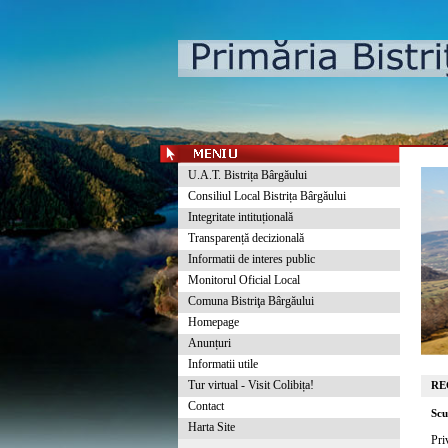
U.A.T. Bistrița Bârgăului
Consiliul Local Bistrița Bârgăului
Integritate intituțională
Transparență decizională
Informatii de interes public
Monitorul Oficial Local
Comuna Bistriţa Bârgăului
Homepage
Anunțuri
Informatii utile
Tur virtual - Visit Colibița!
RE
Contact
Scu
Harta Site
Pri