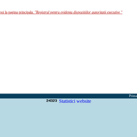
poi la pagina principala:
"Registrul pentru evidenta dispozitiilor autoritatii executive "
Prima
Statistici website