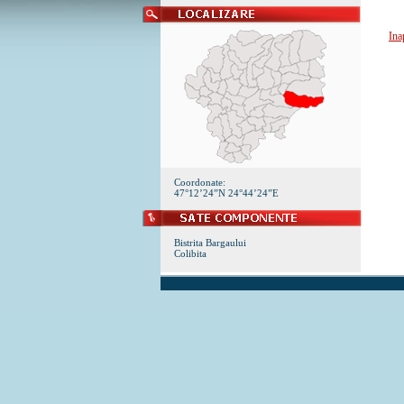
Ina
Coordonate:
47°12’24”N 24°44’24”E
Bistrita Bargaului
Colibita