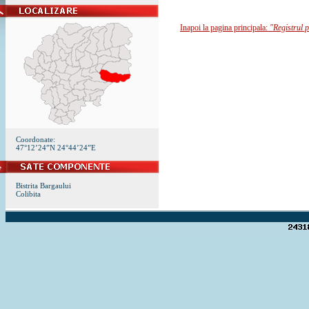
Inapoi la pagina principala:
"Registrul p
Coordonate:
47°12’24”N 24°44’24”E
Bistrita Bargaului
Colibita