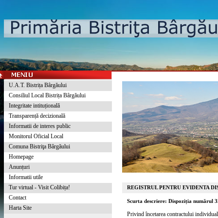
U.A.T. Bistrița Bârgăului
Consiliul Local Bistrița Bârgăului
Integritate intituțională
Transparență decizională
Informatii de interes public
Monitorul Oficial Local
Comuna Bistriţa Bârgăului
Homepage
Anunțuri
Informatii utile
Tur virtual - Visit Colibița!
REGISTRUL PENTRU EVIDENTA DIS
Contact
Scurta descriere: Dispoziția numărul 
Harta Site
Privind încetarea contractului individu