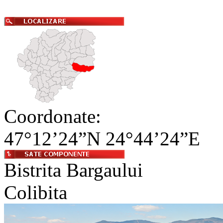
Coordonate:
47°12’24”N 24°44’24”E
Bistrita Bargaului
Colibita