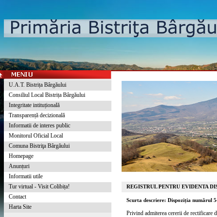
U.A.T. Bistrița Bârgăului
Consiliul Local Bistrița Bârgăului
Integritate intituțională
Transparență decizională
Informatii de interes public
Monitorul Oficial Local
Comuna Bistriţa Bârgăului
Homepage
Anunțuri
Informatii utile
Tur virtual - Visit Colibița!
REGISTRUL PENTRU EVIDENTA DIS
Contact
Scurta descriere: Dispoziția numărul 
Harta Site
Privind admiterea cererii de rectificare