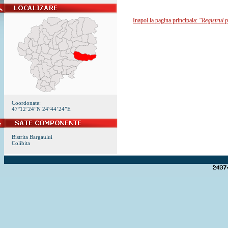
Inapoi la pagina principala:
"Registrul p
Coordonate:
47°12’24”N 24°44’24”E
Bistrita Bargaului
Colibita