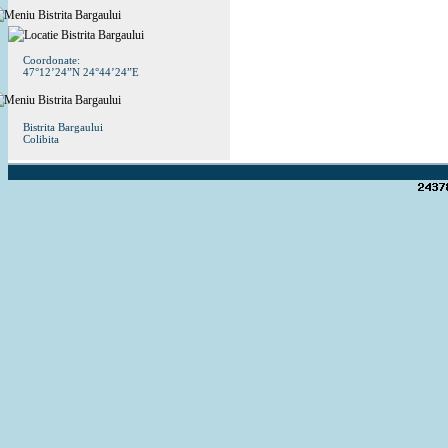
Coordonate:
47°12’24”N 24°44’24”E
Bistrita Bargaului
Colibita