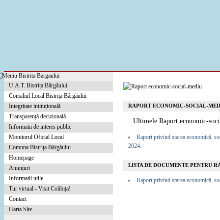
U.A.T. Bistrița Bârgăului
Consiliul Local Bistrița Bârgăului
Integritate intituțională
RAPORT ECONOMIC-SOCIAL-MED
Transparență decizională
Ultimele Raport economic-soc
Informatii de interes public
Monitorul Oficial Local
Raport privind starea economică, so
2024.
Comuna Bistriţa Bârgăului
Homepage
LISTA DE DOCUMENTE PENTRU R
Anunțuri
Informatii utile
Raport privind starea economică, so
Tur virtual - Visit Colibița!
Contact
Harta Site