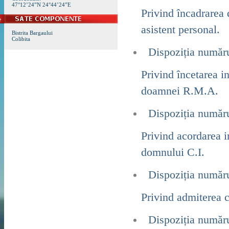
47°12’24”N 24°44’24”E
Privind încadrarea 
asistent personal.
Bistrita Bargaului
Colibita
Dispoziția număr
Privind încetarea i
doamnei R.M.A.
Dispoziția număr
Privind acordarea 
domnului C.I.
Dispoziția număr
Privind admiterea c
Dispoziția număr