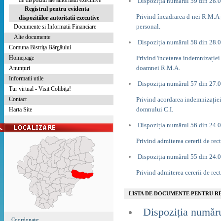
de dispozitii ale autoritatii executive
Dispoziția numărul 59 din 28.
Registrul pentru evidenta
Privind încadrarea d-nei R.M.A p
dispozitiilor autoritatii executive
personal.
Documente si Informatii Financiare
Alte documente
Dispoziția numărul 58 din 28.
Comuna Bistriţa Bârgăului
Homepage
Privind încetarea indemnizației
doamnei R.M.A.
Anunțuri
Informatii utile
Dispoziția numărul 57 din 27.
Tur virtual - Visit Colibița!
Contact
Privind acordarea indemnizație
domnului C.I.
Harta Site
Dispoziția numărul 56 din 24.
Privind admiterea cererii de rec
Dispoziția numărul 55 din 24.
Privind admiterea cererii de rec
LISTA DE DOCUMENTE PENTRU RE
Dispoziția număr
Coordonate: