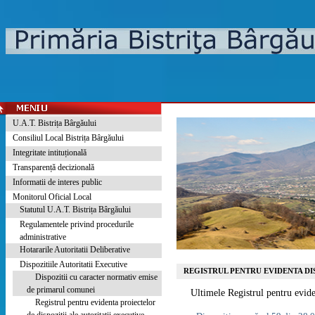
U.A.T. Bistrița Bârgăului
Consiliul Local Bistrița Bârgăului
Integritate intituțională
Transparență decizională
Informatii de interes public
Monitorul Oficial Local
Statutul U.A.T. Bistrița Bârgăului
Regulamentele privind procedurile
administrative
Hotararile Autoritatii Deliberative
Dispozitiile Autoritatii Executive
REGISTRUL PENTRU EVIDENTA DI
Dispozitii cu caracter normativ emise
de primarul comunei
Ultimele Registrul pentru eviden
Registrul pentru evidenta proiectelor