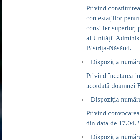
Privind constituire
contestațiilor pent
consilier superior,
al Unității Adminis
Bistrița-Năsăud.
Dispoziția număr
Privind încetarea i
acordată doamnei B
Dispoziția număr
Privind convocarea 
din data de 17.04.
Dispoziția număr