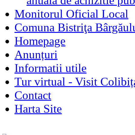
anuala de achizitie pub
Monitorul Oficial Local
Comuna Bistriţa Bârgăul
Homepage
Anunțuri
Informatii utile
Tur virtual - Visit Colibiț
Contact
Harta Site