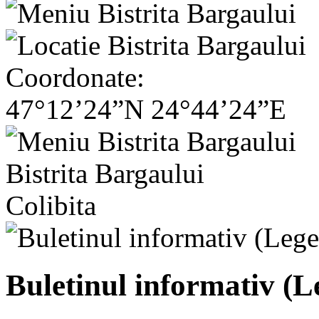
Coordonate:
47°12’24”N 24°44’24”E
Bistrita Bargaului
Colibita
Buletinul informativ (L