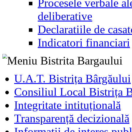
Procesele verbale ale
deliberative
Declaratiile de casat
Indicatori financiari
U.A.T. Bistrița Bârgăului
Consiliul Local Bistrița 
Integritate intituțională
Transparență decizională
Informatii de interes publ