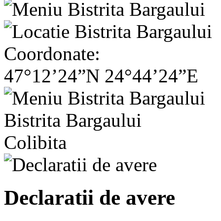
Coordonate:
47°12’24”N 24°44’24”E
Bistrita Bargaului
Colibita
Declaratii de avere