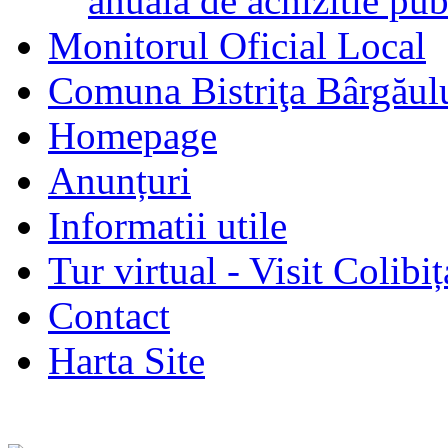
anuala de achizitie pub
Monitorul Oficial Local
Comuna Bistriţa Bârgăul
Homepage
Anunțuri
Informatii utile
Tur virtual - Visit Colibiț
Contact
Harta Site