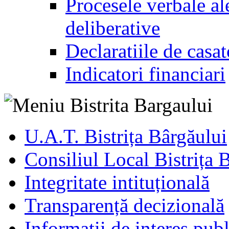
Procesele verbale ale
deliberative
Declaratiile de casat
Indicatori financiari
U.A.T. Bistrița Bârgăului
Consiliul Local Bistrița 
Integritate intituțională
Transparență decizională
Informatii de interes publ