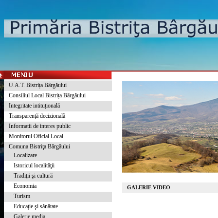
U.A.T. Bistrița Bârgăului
Consiliul Local Bistrița Bârgăului
Integritate intituțională
Transparență decizională
Informatii de interes public
Monitorul Oficial Local
Comuna Bistriţa Bârgăului
Localizare
Istoricul localităţii
Tradiţii şi cultură
Economia
GALERIE VIDEO
Turism
Educaţie şi sănătate
Galerie media