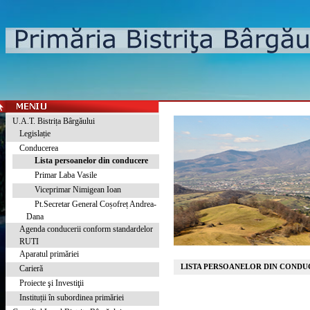
U.A.T. Bistrița Bârgăului
Legislație
Conducerea
Lista persoanelor din conducere
Primar Laba Vasile
Viceprimar Nimigean Ioan
Pt.Secretar General Coșofreț Andrea-
Dana
Agenda conducerii conform standardelor
RUTI
Aparatul primăriei
LISTA PERSOANELOR DIN CONDU
Carieră
Proiecte şi Investiţii
Instituții în subordinea primăriei