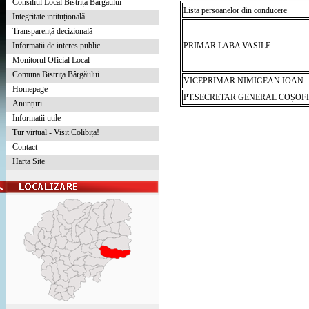
Consiliul Local Bistrița Bârgăului
Lista persoanelor din conducere
Integritate intituțională
Transparență decizională
Informatii de interes public
PRIMAR LABA VASILE
Monitorul Oficial Local
Comuna Bistriţa Bârgăului
VICEPRIMAR NIMIGEAN IOAN
Homepage
PT.SECRETAR GENERAL COȘO
Anunțuri
Informatii utile
Tur virtual - Visit Colibița!
Contact
Harta Site