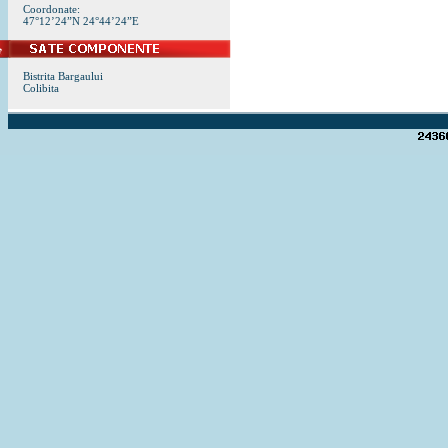
Coordonate:
47°12’24”N 24°44’24”E
Bistrita Bargaului
Colibita