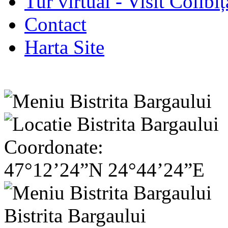
Tur virtual - Visit Colibiț
Contact
Harta Site
Coordonate:
47°12’24”N 24°44’24”E
Bistrita Bargaului