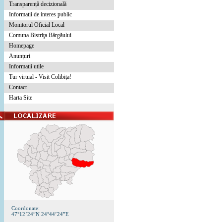
Transparență decizională
Informatii de interes public
Monitorul Oficial Local
Comuna Bistriţa Bârgăului
Homepage
Anunțuri
Informatii utile
Tur virtual - Visit Colibița!
Contact
Harta Site
Coordonate:
47°12’24”N 24°44’24”E