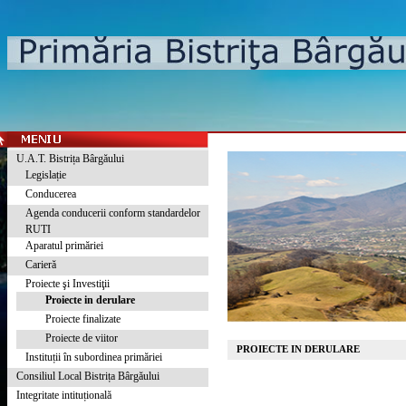
U.A.T. Bistrița Bârgăului
Legislație
Conducerea
Agenda conducerii conform standardelor
RUTI
Aparatul primăriei
Carieră
Proiecte şi Investiţii
Proiecte in derulare
Proiecte finalizate
Proiecte de viitor
PROIECTE IN DERULARE
Instituții în subordinea primăriei
Consiliul Local Bistrița Bârgăului
Integritate intituțională