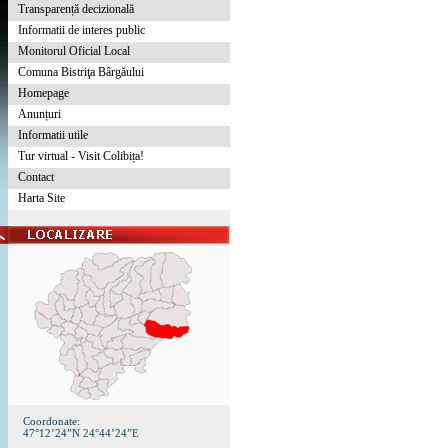
Transparență decizională
Informatii de interes public
Monitorul Oficial Local
Comuna Bistriţa Bârgăului
Homepage
Anunțuri
Informatii utile
Tur virtual - Visit Colibița!
Contact
Harta Site
Coordonate:
47°12’24”N 24°44’24”E