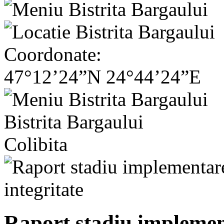
Coordonate:
47°12’24”N 24°44’24”E
Bistrita Bargaului
Colibita
Raport stadiu implemen