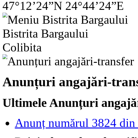
47°12’24”N 24°44’24”E
Bistrita Bargaului
Colibita
Anunțuri angajări-tran
Ultimele Anunțuri angajăr
Anunț numărul 3824 din