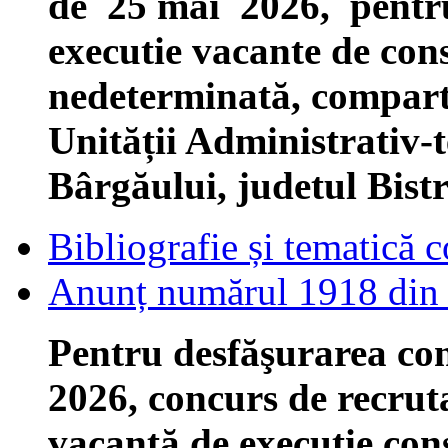
de 25 mai 2026, pentru
executie vacante de
cons
nedeterminată, comparti
Unității Administrativ-t
Bârgăului, judetul Bist
Bibliografie și tematică 
Anunț numărul 1918 din
Pentru desfăşurarea con
2026, concurs de recrut
vacantă de execuție cons