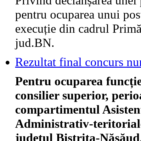
Privind declanșarea unei p
pentru ocuparea unui post
execuție din cadrul Primă
jud.BN.
Rezultat final concurs n
Pentru ocuparea funcție
consilier superior, per
compartimentul Asistenț
Administrativ-teritoria
judetul Bistriţa-Năsăud