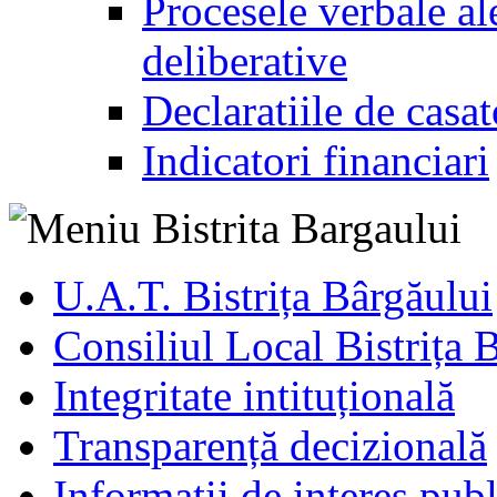
Procesele verbale ale
deliberative
Declaratiile de casat
Indicatori financiari
U.A.T. Bistrița Bârgăului
Consiliul Local Bistrița 
Integritate intituțională
Transparență decizională
Informatii de interes publ